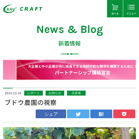
カート
メニュー
News & Blog
新着情報
大企業と中小企業が共に成長できる持続可能な関係を構築するために！
パートナーシップ構築宣言
レポート
お知らせ
生産者
2024.10.26
ブドウ農園の視察
シェア