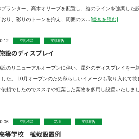
のプランター、高木オリーブを配置し、縦のラインを強調した
ており、彩りのトーンを抑え、周囲のス…
[続きを読む]
0.12
空間植栽
実績報告
施設のディスプレイ
施設のリニューアルオープンに伴い、屋外のディスプレイを一
ました。 10月オープンのため秋らしいイメージも取り入れて欲
ご依頼でしたのでススキや紅葉した葉物を多用し設置いたしま
0.06
空間植栽
花壇
実績報告
高等学校 植栽設置例