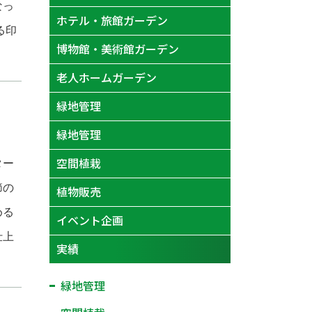
なっ
ホテル・旅館ガーデン
る印
博物館・美術館ガーデン
老人ホームガーデン
緑地管理
緑地管理
空間植栽
ター
節の
植物販売
める
イベント企画
仕上
実績
緑地管理