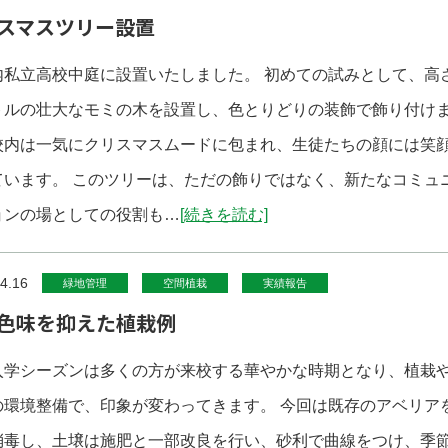
スマスツリー設置
内私立高校中庭に設置いたしました。 初めての試みとして、高さ
トルの壮大なモミの木を設置し、色とりどりの装飾で飾り付け
校内は一気にクリスマスムードに包まれ、生徒たちの顔には笑
ています。 このツリーは、ただの飾りではなく、新たなコミュ
ョンの場としての役割も…
[続きを読む]
4.16
緑地管理
空間植栽
実績報告
色味を抑えた植栽例
入学シーズンは多くの方が来校する華やかな時期となり、植栽
の環境整備で、印象が変わってきます。 今回は既存のアベリア
消毒し、土壌は施肥と一部改良を行い、砂利で曲線をつけ、季