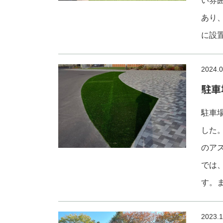
い雰
あり
に設
2024.0
駐車
駐車
した
のア
では
す。
2023.1