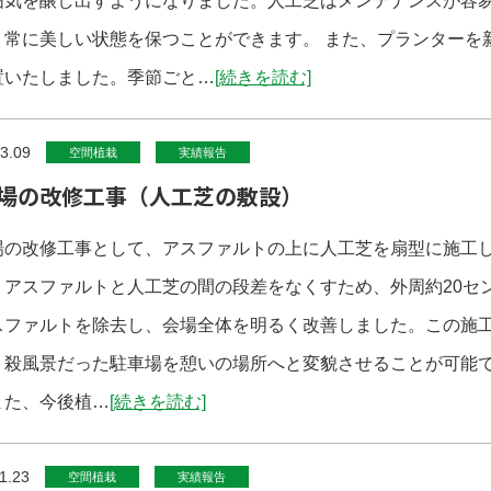
囲気を醸し出すようになりました。人工芝はメンテナンスが容
、常に美しい状態を保つことができます。 また、プランターを
置いたしました。季節ごと…
[続きを読む]
3.09
空間植栽
実績報告
場の改修工事（人工芝の敷設）
場の改修工事として、アスファルトの上に人工芝を扇型に施工
。アスファルトと人工芝の間の段差をなくすため、外周約20セ
スファルトを除去し、会場全体を明るく改善しました。この施
、殺風景だった駐車場を憩いの場所へと変貌させることが可能
また、今後植…
[続きを読む]
1.23
空間植栽
実績報告