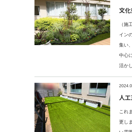
文化
（施工
イン
集い
中心
活か
2024.0
人工
これ
更し