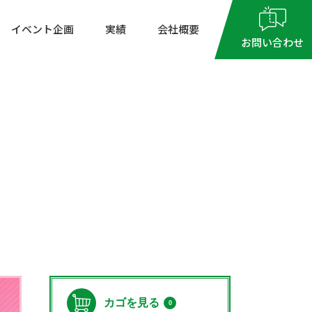
イベント企画
実績
会社概要
お問い合わせ
9：00
～
17：00
月～金曜日（祝祭日を除く）
ーポリシー
特定商取引法に基づく表記
ご相談会
カゴを見る
0