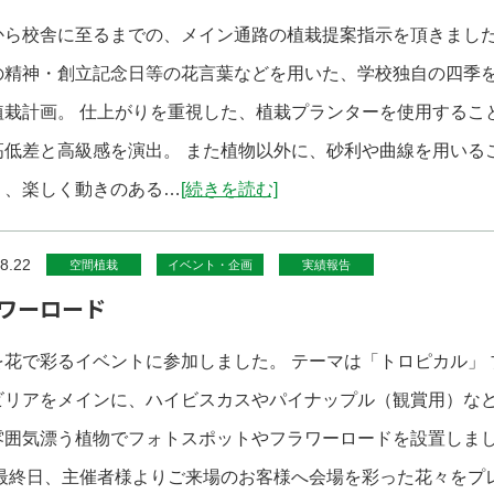
から校舎に至るまでの、メイン通路の植栽提案指示を頂きまし
の精神・創立記念日等の花言葉などを用いた、学校独自の四季
植栽計画。 仕上がりを重視した、植栽プランターを使用するこ
高低差と高級感を演出。 また植物以外に、砂利や曲線を用いる
り、楽しく動きのある…
[続きを読む]
8.22
空間植栽
イベント・企画
実績報告
ワーロード
を花で彩るイベントに参加しました。 テーマは「トロピカル」 
ビリアをメインに、ハイビスカスやパイナップル（観賞用）な
雰囲気漂う植物でフォトスポットやフラワーロードを設置しま
 最終日、主催者様よりご来場のお客様へ会場を彩った花々をプ