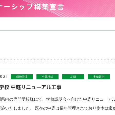
ナーシップ構築宣言
5.31
緑地管理
空間植栽
花壇
実績報告
学校 中庭リニューアル工事
川県内の専門学校様にて、学校説明会へ向けた中庭リニューア
実施いたしました。 既存の中庭は長年管理されており樹木は良