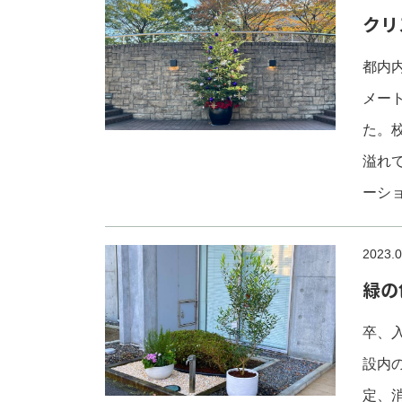
クリ
都内
メー
た。
溢れ
ーシ
2023.0
緑の
卒、
設内
定、