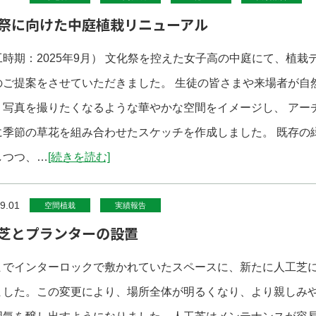
祭に向けた中庭植栽リニューアル
時期：2025年9月） 文化祭を控えた女子高の中庭にて、植栽
のご提案をさせていただきました。 生徒の皆さまや来場者が自
、写真を撮りたくなるような華やかな空間をイメージし、 アー
に季節の草花を組み合わせたスケッチを作成しました。 既存の
しつつ、…
[続きを読む]
9.01
空間植栽
実績報告
芝とプランターの設置
までインターロックで敷かれていたスペースに、新たに人工芝
ました。この変更により、場所全体が明るくなり、より親しみ