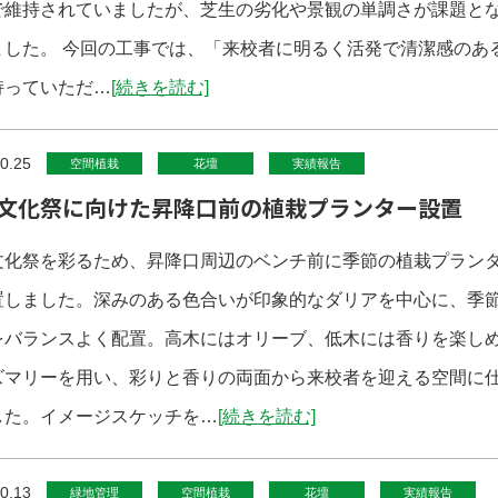
で維持されていましたが、芝生の劣化や景観の単調さが課題と
ました。 今回の工事では、「来校者に明るく活発で清潔感のあ
持っていただ…
[続きを読む]
0.25
空間植栽
花壇
実績報告
文化祭に向けた昇降口前の植栽プランター設置
文化祭を彩るため、昇降口周辺のベンチ前に季節の植栽プラン
置しました。深みのある色合いが印象的なダリアを中心に、季
をバランスよく配置。高木にはオリーブ、低木には香りを楽し
ズマリーを用い、彩りと香りの両面から来校者を迎える空間に
した。イメージスケッチを…
[続きを読む]
0.13
緑地管理
空間植栽
花壇
実績報告