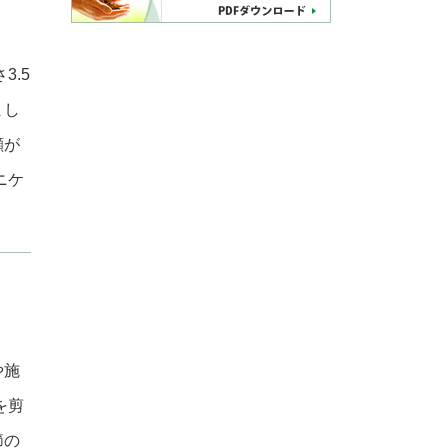
3.5
まし
顔が
ニケ
や施
を剪
節の