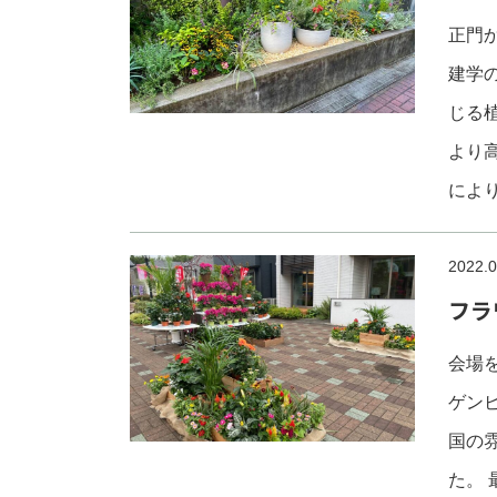
正門
建学
じる
より
によ
2022.0
フラ
会場
ゲン
国の
た。