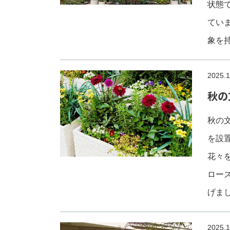
状態
てい
象を
2025.1
秋の
秋の
を設
花々
ロー
げま
2025.1