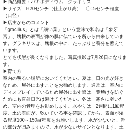
▶商品概要：パキポディウム グラキリス
▶サイズ H20センチ（仕上がり高） 〇15センチ程度
（口径）
▶店主からのコメント
「gracilius」とは「細い葉」という意味で和名は「象牙
宮」、塊根の表面が像の肌に似ている所から由来していま
す。グラキリスは、塊根の中に、たっぷりと養分を蓄えて
います。
とても状態が良くなりました。写真撮影は7月26日になりま
す。
▶育て方
室内の明るい場所においてください。夏は、日の光が好き
なため、屋外に出すことをお勧めします。通常は、室内に
閉じる
ディスプレイしているため屋外に出す際は、葉焼けを防ぐ
ためにも直射日光は避けてください。冬は、寒さに弱いた
め、室内の管理をお勧めします。水やりは、2週間に1回程
度、土の表面が、乾いている事を確認してから、表面が湿
る程度100～150㎖程度をお願いします。水が少ないと、幹
の部分が凹みますので、水が少ないサインとなります。土