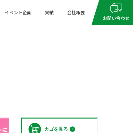
イベント企画
実績
会社概要
お問い合わせ
9：00
～
17：00
月～金曜日（祝祭日を除く）
ーポリシー
特定商取引法に基づく表記
ご相談会
カゴを見る
0