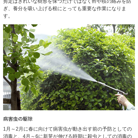
剪定はきれいな樹形を保つだけではなく幹や枝の絡みを防
ぎ、養分を吸い上げる根にとっても重要な作業になりま
す。
病害虫の駆除
1月～2月に春に向けて病害虫が動き出す前の予防としての
消毒と、4月～6に新芽が伸びる時期に殺虫としての消毒の