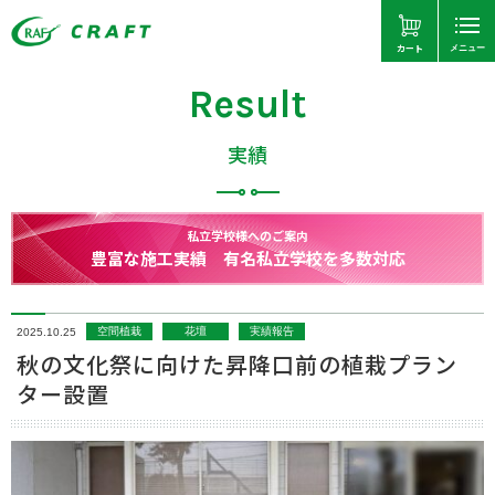
カート
メニュー
Result
実績
私立学校様へのご案内
豊富な施工実績 有名私立学校を多数対応
空間植栽
花壇
実績報告
2025.10.25
秋の文化祭に向けた昇降口前の植栽プラン
ター設置