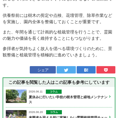
す。
供養祭前には樹木の剪定や点検、花壇管理、除草作業など
を実施し、園内全体を整備しておくことが重要です。
また、年間を通じて計画的な植栽管理を行うことで、霊園
の魅力や価値を長く維持することにもつながります。
参拝者が気持ちよく故人を偲べる環境づくりのために、景
観整備と植栽管理を積極的に進めていきましょう。
シェア
この記事を閲覧した人はこの記事も
参考にしています
コラム
2026.06.11
夏休みに行いたい学校の樹木管理と緑地メンテナン
ス
コラム
2026.06.20
来園者を迎える前に実施したい霊園植栽管理チェッ