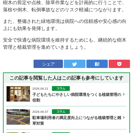
樹木の剪定や点検、除草作業などを計画的に行うことで、
落枝や倒木、転倒事故などのリスク軽減につながります。
また、整備された緑地環境は病院への信頼感や安心感の向
上にも効果を発揮します。
安全で快適な病院環境を維持するためにも、継続的な樹木
管理と植栽管理を進めていきましょう。
シェア
この記事を閲覧した人はこの記事も
参考にしています
コラム
2026.06.21
子どもたちにやさしい病院環境をつくる植栽管理の
役割
コラム
2026.06.07
駐車場利用者の満足度向上につながる植栽管理と雑
草対策